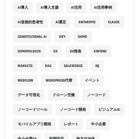
AI導入
AI導入支援
AI活用
AI活用事例
AI道徳的患者性
AI選定
ANTHROPIC
CLAUDE
CONSTITUTIONAL AI
DIFY
DOMO
DOMOPALOOZA
DX
DX推進
KINTONE
MARKETO
RAG
SALESFORCE
SQ
WEBFLOW
WORDPRESS代替
イベント
データ可視化
ドローン空撮
ノーコード
ノーコードツール
ノーコード開発
ビジュアルAI
モバイルアプリ開発
レポート
中小企業
中小企業DX
初期設定
地方自治体