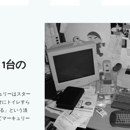
1台の
ュリーはスター
けにトイレすら
乗る」という淡
てマーキュリー