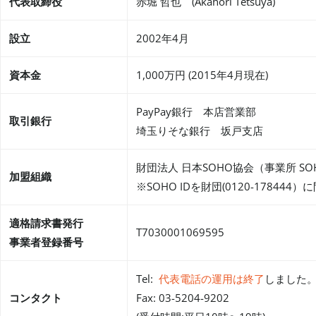
代表取締役
赤堀 哲也 (Akahori Tetsuya)
設立
2002年4月
資本金
1,000万円 (2015年4月現在)
PayPay銀行 本店営業部
取引銀行
埼玉りそな銀行 坂戸支店
財団法人 日本SOHO協会（事業所 SOHO
加盟組織
※SOHO IDを財団(0120-178
適格請求書発行
T7030001069595
事業者登録番号
Tel:
代表電話の運用は終了
しました
コンタクト
Fax: 03-5204-9202