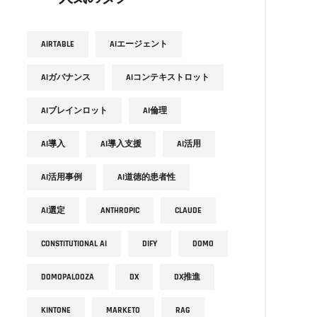
AIRTABLE
AIエージェント
AIガバナンス
AIコンテキストロット
AIブレインロット
AI倫理
AI導入
AI導入支援
AI活用
AI活用事例
AI道徳的患者性
AI選定
ANTHROPIC
CLAUDE
CONSTITUTIONAL AI
DIFY
DOMO
DOMOPALOOZA
DX
DX推進
KINTONE
MARKETO
RAG