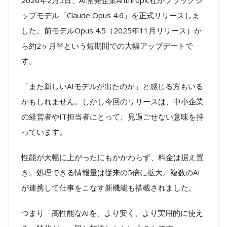
2026年2月5日、AI開発企業Anthropic社がフラッグシ
ヤ
ー
ップモデル「Claude Opus 4.6」を正式リリースしま
した。前モデルOpus 4.5（2025年11月リリース）か
ら約2ヶ月半という短期間での大幅アップデートで
す。
「また新しいAIモデルが出たのか」と感じる方もいる
かもしれません。しかし今回のリリースは、中小企業
の経営者やIT担当者にとって、見過ごせない意味を持
っています。
性能が大幅に上がったにもかかわらず、料金は据え置
き。処理できる情報量は従来の5倍に拡大。複数のAI
が連携して仕事をこなす新機能も搭載されました。
つまり「高性能なAIを、より安く、より実用的に使え