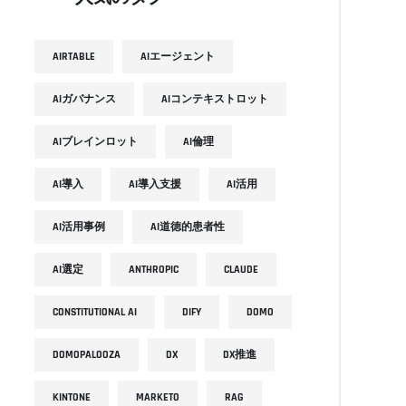
AIRTABLE
AIエージェント
AIガバナンス
AIコンテキストロット
AIブレインロット
AI倫理
AI導入
AI導入支援
AI活用
AI活用事例
AI道徳的患者性
AI選定
ANTHROPIC
CLAUDE
CONSTITUTIONAL AI
DIFY
DOMO
DOMOPALOOZA
DX
DX推進
KINTONE
MARKETO
RAG