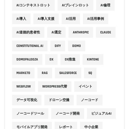
AIコンテキストロット
AIブレインロット
AI倫理
AI導入
AI導入支援
AI活用
AI活用事例
AI道徳的患者性
AI選定
ANTHROPIC
CLAUDE
CONSTITUTIONAL AI
DIFY
DOMO
DOMOPALOOZA
DX
DX推進
KINTONE
MARKETO
RAG
SALESFORCE
SQ
WEBFLOW
WORDPRESS代替
イベント
データ可視化
ドローン空撮
ノーコード
ノーコードツール
ノーコード開発
ビジュアルAI
モバイルアプリ開発
レポート
中小企業