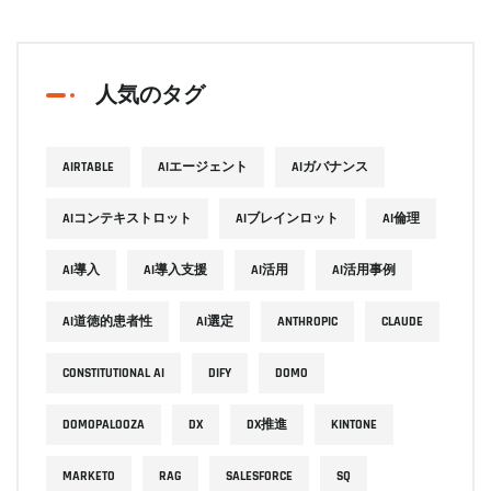
人気のタグ
AIRTABLE
AIエージェント
AIガバナンス
AIコンテキストロット
AIブレインロット
AI倫理
AI導入
AI導入支援
AI活用
AI活用事例
AI道徳的患者性
AI選定
ANTHROPIC
CLAUDE
CONSTITUTIONAL AI
DIFY
DOMO
DOMOPALOOZA
DX
DX推進
KINTONE
MARKETO
RAG
SALESFORCE
SQ