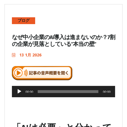
ブログ
なぜ中小企業のAI導入は進まないのか？7割
の企業が見落としている”本当の壁”
13 1月 2026
音
00:00
00:00
声
プ
レ
ー