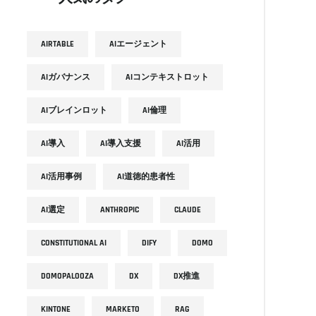
AIRTABLE
AIエージェント
AIガバナンス
AIコンテキストロット
AIブレインロット
AI倫理
AI導入
AI導入支援
AI活用
AI活用事例
AI道徳的患者性
AI選定
ANTHROPIC
CLAUDE
CONSTITUTIONAL AI
DIFY
DOMO
DOMOPALOOZA
DX
DX推進
KINTONE
MARKETO
RAG