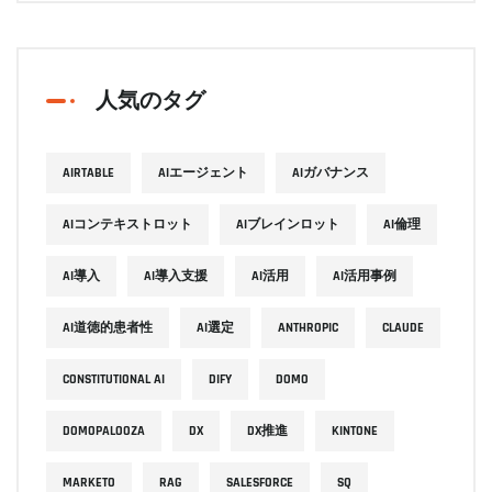
人気のタグ
AIRTABLE
AIエージェント
AIガバナンス
AIコンテキストロット
AIブレインロット
AI倫理
AI導入
AI導入支援
AI活用
AI活用事例
AI道徳的患者性
AI選定
ANTHROPIC
CLAUDE
CONSTITUTIONAL AI
DIFY
DOMO
DOMOPALOOZA
DX
DX推進
KINTONE
MARKETO
RAG
SALESFORCE
SQ