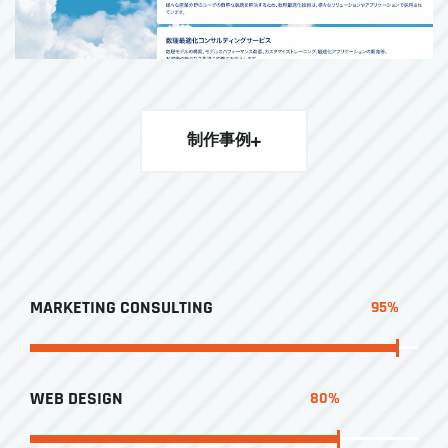
制作事例
MARKETING CONSULTING
95
%
WEB DESIGN
80
%