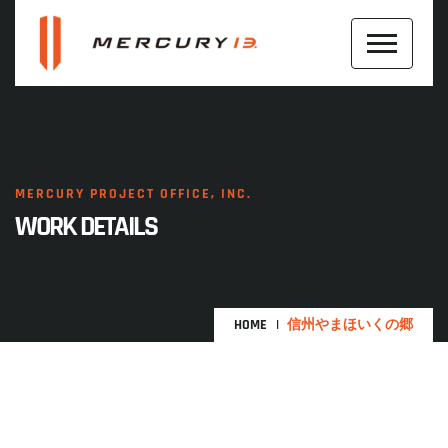
MERCURY PROJECT OFFICE, INC.
WORK DETAILS
HOME
信州やまほいくの郷